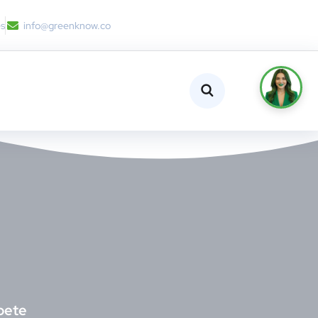
es
info@greenknow.co
bete