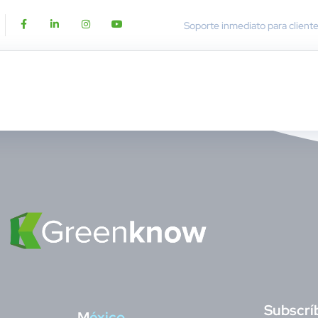
Soporte inmediato para client
S
ubscrí
M
éxico