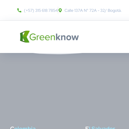
(+57) 315 618 7854
Calle 137A N° 72A - 32​/ Bogotá.
C
olombia
E
l Salvador