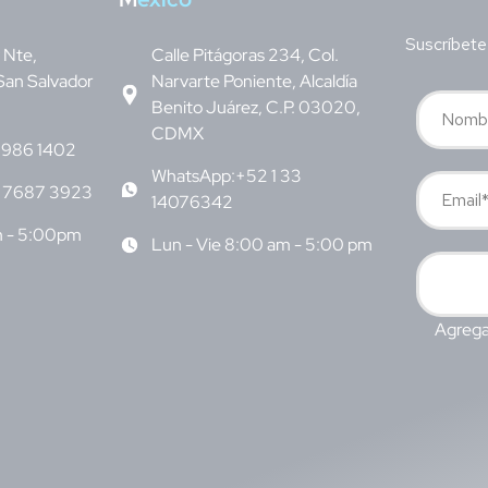
Suscríbete
v Nte,
Calle Pitágoras 234, Col.
San Salvador
Narvarte Poniente, Alcaldía
Benito Juárez, C.P. 03020,
CDMX
6986 1402
WhatsApp:+52 1 33
 7687 3923
14076342
m - 5:00pm
Lun - Vie 8:00 am - 5:00 pm
Agrega