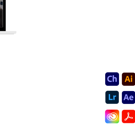
que justifican y soportan el conoc
para fines de validación o profe
examen final. Nosotros no somos
cada uno de los programas , tene
naturales de desarrollo de conteni
ÓN
Técnicas Avanzadas
ales. Creación de
de audio y video
Video y animación