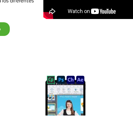
 los diferentes
o
ón de Green Know contiene un plan c
para que su empresa esté actualizada