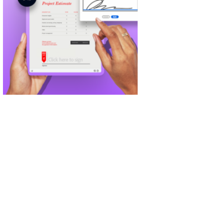
ied Instructor
productos de Adobe por Green Know