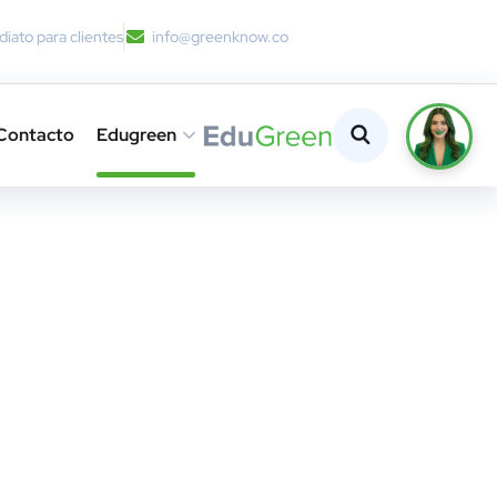
iato para clientes
info@greenknow.co
Contacto
Edugreen