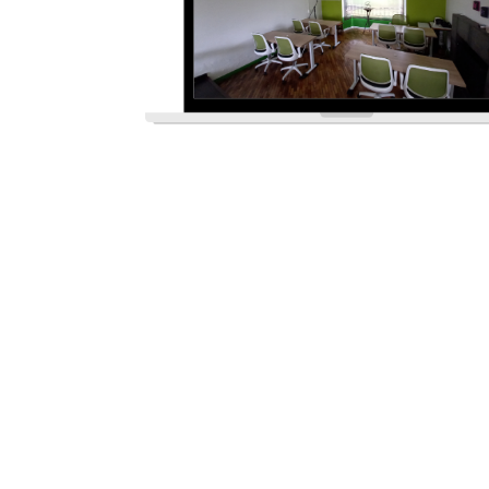
LINEAS DE PRODUCCI
Preferimos capacitar en:
Curso del manejo del color y composición. Curso 
para infografías. Curso de Publicaciones Digit
Personajes 2D y animación. Postproducción 
profesional. Creación de sitios web en HTML5. 
profesional.