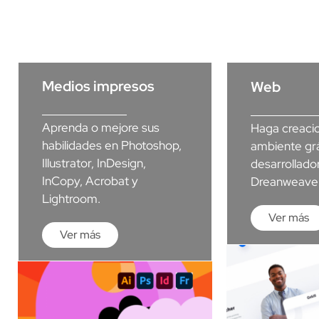
Medios impresos
Web
Aprenda o mejore sus
Haga creaci
habilidades en Photoshop,
ambiente gr
Illustrator, InDesign,
desarrollado
InCopy, Acrobat y
Dreanweaver
Lightroom.
Ver más
Ver más