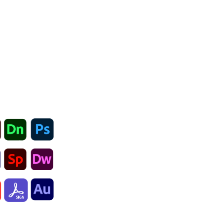
imiento adquirido en nuestros cursos
sionales. Para esto debe aprobar un
 una compañía de oferta cursos de
mos entrenamientos para los flujos
do .