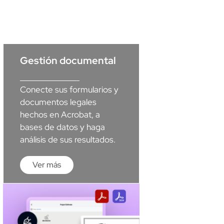
Gestión documental
Conecte sus formularios y
documentos legales
hechos en Acrobat, a
bases de datos y haga
análisis de sus resultados.
Ver más