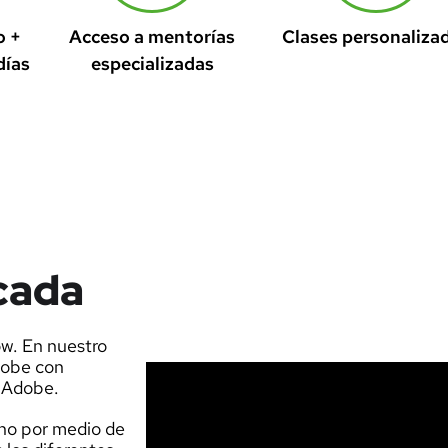
o +
Acceso a mentorías
Clases personaliza
días
especializadas
cada
ow. En nuestro
dobe con
e Adobe.
no por medio de