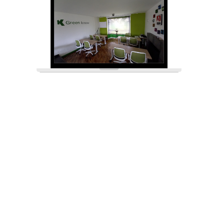
Misión
Green Know, existe para brindar a sus clientes
el profesionalismo de sus empleados,
utilizando estándares mundiales en sus
procesos misionales, estratégicos y de apoyo y
ofertar tecnología de punta, ofreciendo
servicios profesionales relacionados con la
tecnología que distribuimos y desarrollamos.