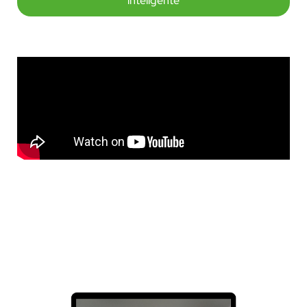
inteligente
#SomosGreenKnow