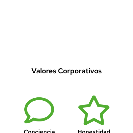
que distribuimos. En el año 2032 ser una
compañía consolidada y conocida a nivel de
habla hispana como una de las empresas
exclusivas y especializadas del mercado de
consultoría y tecnología.
Valores Corporativos
Conciencia
Honestidad