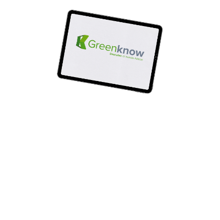
Visión
En el 2025 tener un excelente posicionamiento
en los países donde operamos, como el aliado
estratégico de las compañías de cualquier
industria principalmente que utilicen
tecnologías Creativas y Contenido Digital con
derechos de autor, siendo el líder en
transferencia de conocimiento, desarrollo,
venta y soporte alrededor de los productos