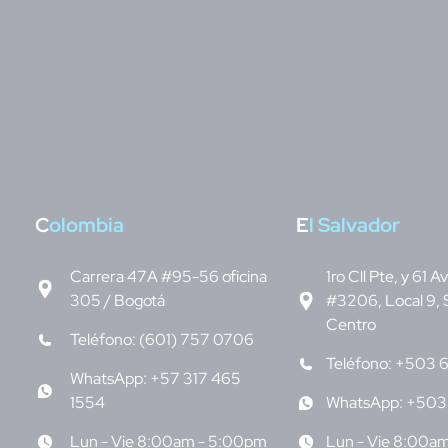
C
olombia
E
l Salvador
Carrera 47A #95-56 oficina
1ro Cll Pte, y 61 A
305 / Bogotá
#3206, Local 9, 
Centro
Teléfono: (601) 757 0706
Teléfono: +503 
WhatsApp: +57 317 465
1554
WhatsApp: +503
Lun - Vie 8:00am - 5:00pm
Lun - Vie 8:00a