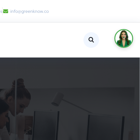
es
info@greenknow.co