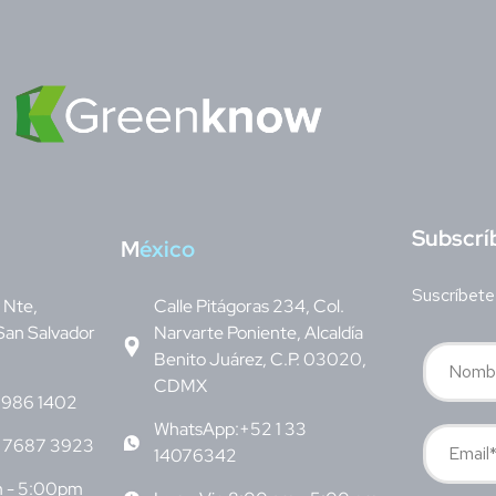
S
ubscrí
M
éxico
Suscríbete
v Nte,
Calle Pitágoras 234, Col.
San Salvador
Narvarte Poniente, Alcaldía
Benito Juárez, C.P. 03020,
CDMX
6986 1402
WhatsApp:+52 1 33
 7687 3923
14076342
m - 5:00pm