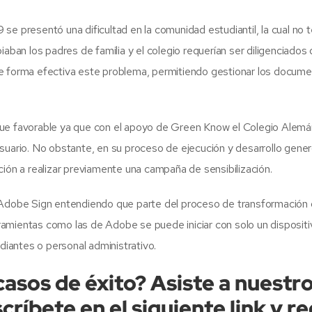
se presentó una dificultad en la comunidad estudiantil, la cual no
iaban los padres de familia y el colegio requerían ser diligenciados
de forma efectiva este problema, permitiendo gestionar los docum
fue favorable ya que con el apoyo de Green Know el Colegio Alemán
suario. No obstante, en su proceso de ejecución y desarrollo generó
tución a realizar previamente una campaña de sensibilización.
Adobe Sign entendiendo que parte del proceso de transformación dig
amientas como las de Adobe se puede iniciar con solo un dispositi
udiantes o personal administrativo.
sos de éxito? Asiste a nuestro
ríbete en el siguiente link y r