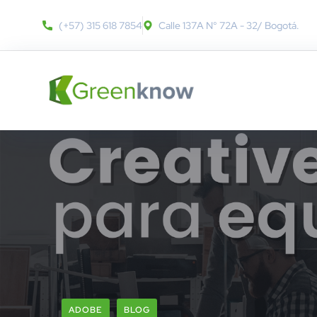
(+57) 315 618 7854
Calle 137A N° 72A - 32​/ Bogotá.
ADOBE
BLOG