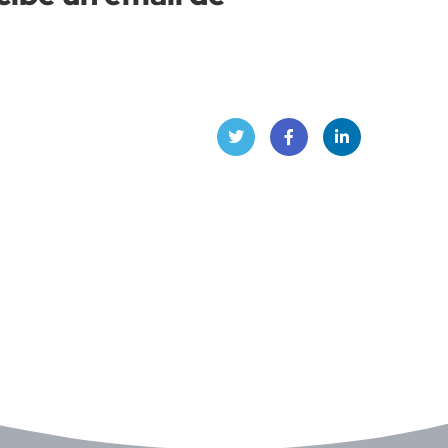
Twitt
Face
Linke
er
book
dIn