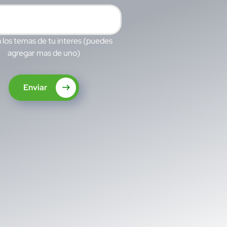
 los temas de tu interes (puedes
agregar mas de uno)
Enviar