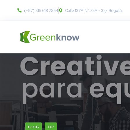
(+57) 315 618 7854
Calle 137A N° 72A - 32​/ Bogotá.
BLOG
TIP