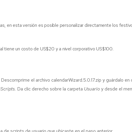
, en esta versión es posible personalizar directamente los festiv
cial tiene un costo de US$20 y a nivel corporativo US$100.
Descomprime el archivo calendarWizard.5.0.17.zip y guárdalo en cu
Scripts.
Da clic derecho sobre la carpeta
Usuario
y desde el men
a de scripts de usuario que ubicaste en el paso anterior.