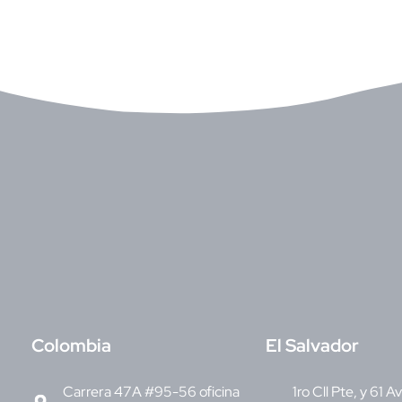
C
olombia
E
l Salvador
Carrera 47A #95-56 oficina
1ro Cll Pte, y 61 A