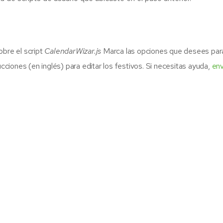
obre el script
CalendarWizar.js
Marca las opciones que desees para 
ucciones (en inglés) para editar los festivos. Si necesitas ayuda,
env