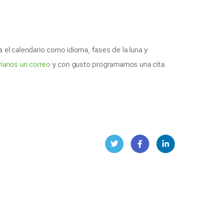
el calendario como idioma, fases de la luna y
íanos un correo
y con gusto programamos una cita
Twitt
Face
Linke
er
book
dIn