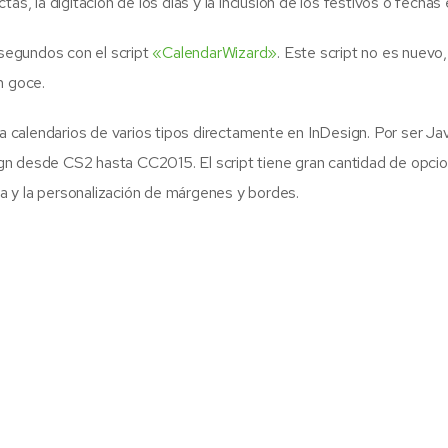
as, la digitación de los días y la inclusión de los festivos o fechas 
segundos con el script
«CalendarWizard»
. Este script no es nuevo
n goce.
 calendarios de varios tipos directamente en InDesign. Por ser J
n desde CS2 hasta CC2015. El script tiene gran cantidad de opcione
lda y la personalización de márgenes y bordes.