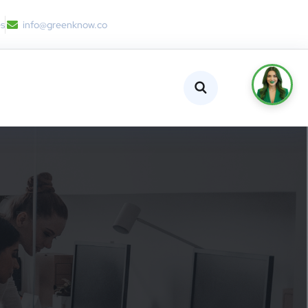
es
info@greenknow.co