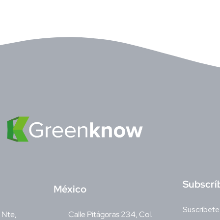
S
ubscrí
M
éxico
Suscríbete
v Nte,
Calle Pitágoras 234, Col.