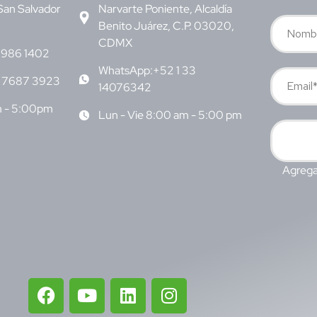
San Salvador
Narvarte Poniente, Alcaldía
Benito Juárez, C.P. 03020,
CDMX
6986 1402
WhatsApp:+52 1 33
 7687 3923
14076342
m - 5:00pm
Lun - Vie 8:00 am - 5:00 pm
Agrega