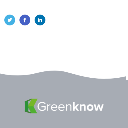
Twitt
Face
Linke
er
book
dIn