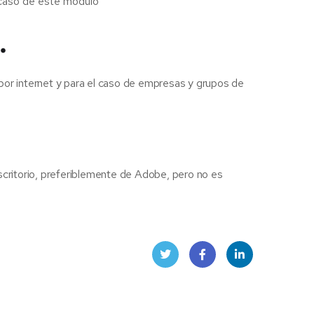
caso de este módulo
.
 por internet y para el caso de empresas y grupos de
escritorio, preferiblemente de Adobe, pero no es
Twitt
Face
Linke
er
book
dIn