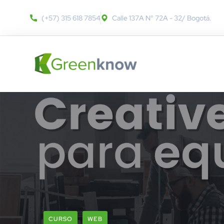
(+57) 315 618 7854
Calle 137A N° 72A - 32​/ Bogotá.
CURSO
WEB