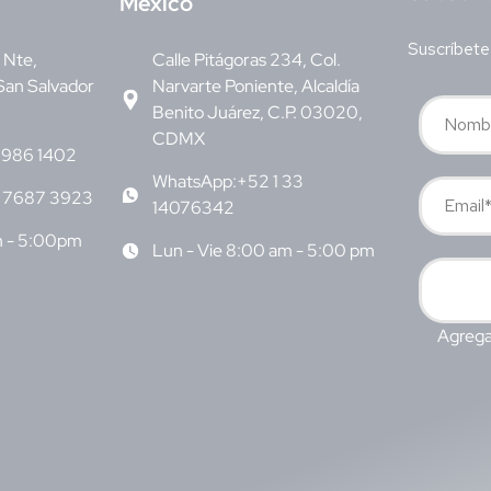
M
éxico
Suscríbete
v Nte,
Calle Pitágoras 234, Col.
San Salvador
Narvarte Poniente, Alcaldía
Benito Juárez, C.P. 03020,
CDMX
6986 1402
WhatsApp:+52 1 33
 7687 3923
14076342
m - 5:00pm
Lun - Vie 8:00 am - 5:00 pm
Agrega