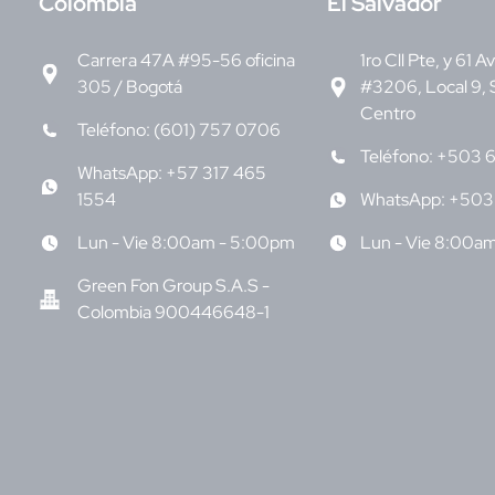
C
olombia
E
l Salvador
Carrera 47A #95-56 oficina
1ro Cll Pte, y 61 A
305 / Bogotá
#3206, Local 9, 
Centro
Teléfono: (601) 757 0706
Teléfono: +503 
WhatsApp: +57 317 465
1554
WhatsApp: +503
Lun - Vie 8:00am - 5:00pm
Lun - Vie 8:00a
Green Fon Group S.A.S -
Colombia 900446648-1