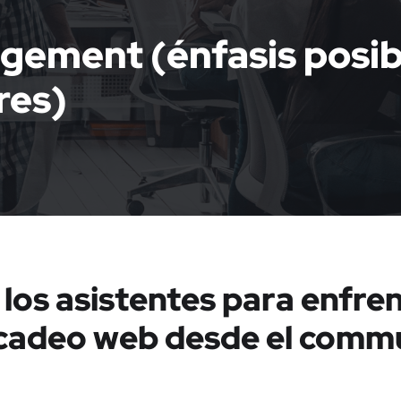
ment (énfasis posibl
res)
los asistentes para enfren
rcadeo web desde el com