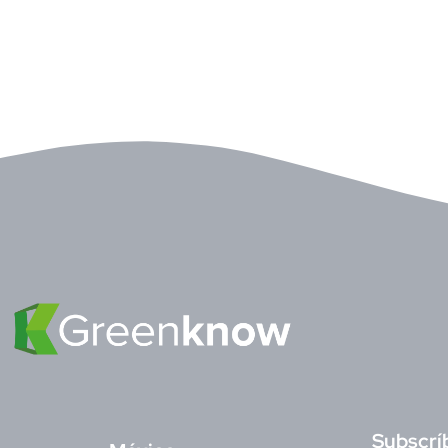
S
ubscrí