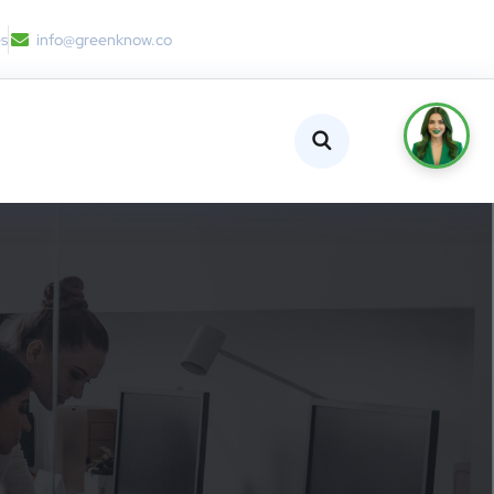
es
info@greenknow.co