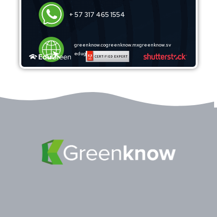
+ 57 317 465 1554
greenknow.co
greenknow.mx
greenknow.sv
edugreentraining.com