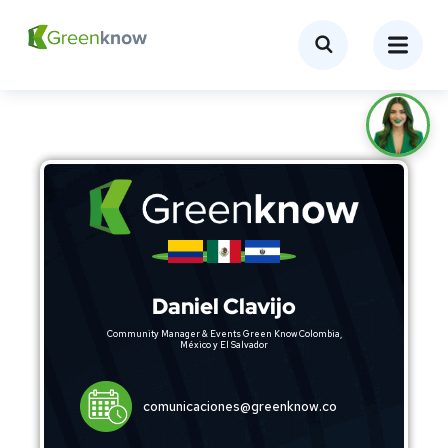
Daniel Clavijo
Community Manager & Events Green Know Colombia,
México y El Salvador
comunicaciones@greenknow.co