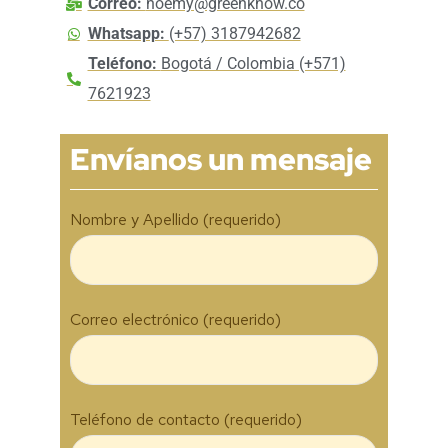
Correo:
noemy@greenknow.co
Whatsapp:
(+57) 3187942682
Teléfono:
Bogotá / Colombia (+571)
7621923
Envíanos un mensaje
Nombre y Apellido (requerido)
Correo electrónico (requerido)
Teléfono de contacto (requerido)