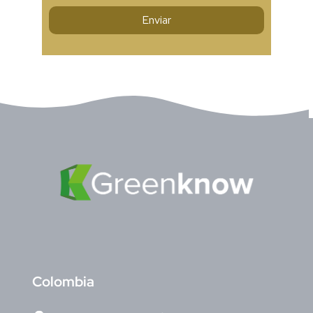
C
olombia