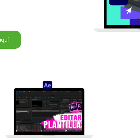
eves.
aquí