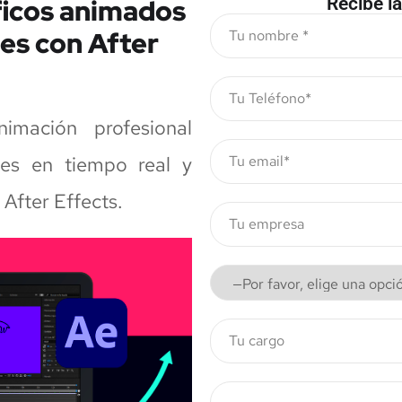
ficos animados
Recibe la
bles con After
nimación profesional
jes en tiempo real y
e After Effects.