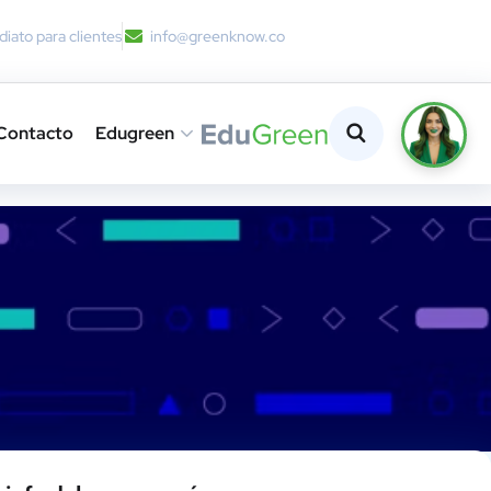
iato para clientes
info@greenknow.co
Contacto
Edugreen