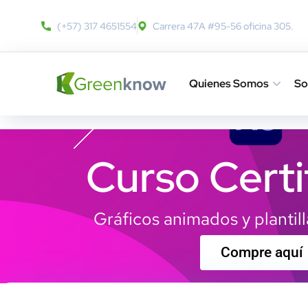
(+57) 317 4651554
Carrera 47A #95-56 oficina 305.
Quienes Somos
So
Curso Certi
Gráficos animados y plantilla
Compre aquí