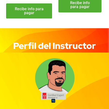
Recibe info
para pagar
Recibe info para
pagar
Perfil del Instructor