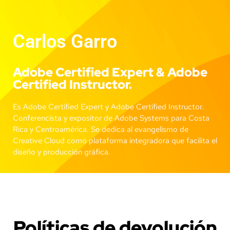
Carlos Garro
Adobe Certified Expert & Adobe
Certified Instructor.
Es Adobe Certified Expert y Adobe Certified Instructor.
Conferencista y expositor de Adobe Systems para Costa
Rica y Centroamérica. Se dedica al evangelismo de
Creative Cloud como plataforma integradora que facilita el
diseño y producción gráfica.
Políticas de devolución