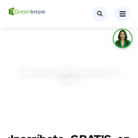
La evolución del E-learning con
Adobe
Conoce cómo Edumed EMS
evolucionó la
educación virtual con Adobe y Green Know