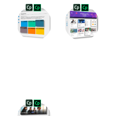
¿Cómo funciona
¿Qué solución
Adobe Captivate
brinda Adobe
Prime para centros
Captivate Prime en
de educación
las empresas E-
continua?
learning?