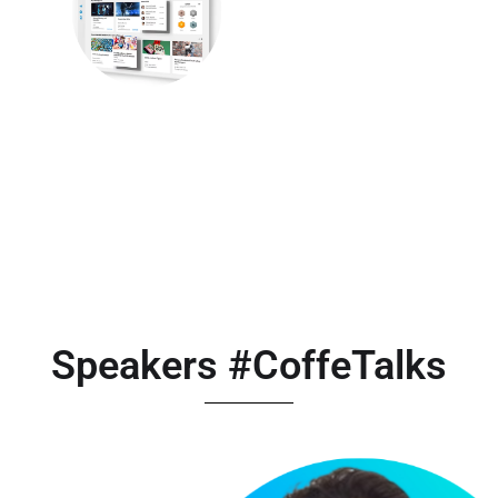
¿´Por qué Adobe
Captivate Prime es
la mejor
herramienta LMS?
Speakers #CoffeTalks