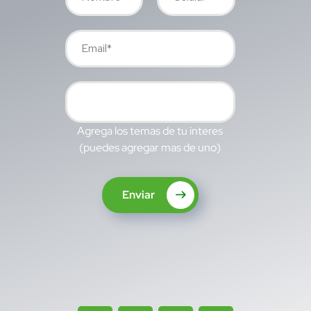
Agrega los temas de tu interes
(puedes agregar mas de uno)
Enviar