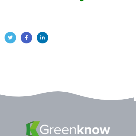
Twitt
Face
Linke
er
book
dIn