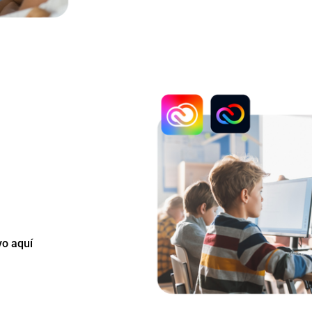
ardia del...
, creatividad,
 las soluciones de
loud.
vo aquí