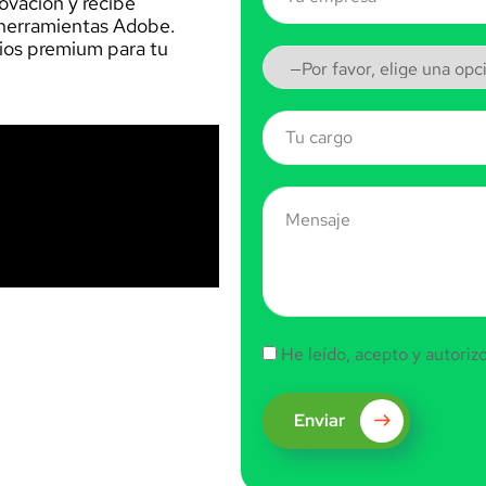
ovación y recibe
s herramientas Adobe.
cios premium para tu
.
He leído, acepto y autoriz
Enviar