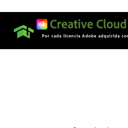
Por cada licencia Adobe adquirida co
Adobe Substance para Univer
Al adquirir el licenciamiento Adobe para Centro
Nivel Superior con Green Know recibes completa
solución de Adobe Substance para desarrollar cono