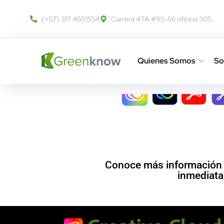
(+57) 317 4651554
Carrera 47A #95-56 oficina 305.
Quienes Somos
So
Vuelve a Clases con Adob
Regresa al Colegio, Universidad o Institución Educativa
Conoce más información 
inmediata