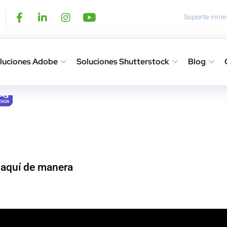
Soporte inmed
luciones Adobe
Soluciones Shutterstock
Blog
e y Green Know
 con los beneficios Green Know
aquí de manera