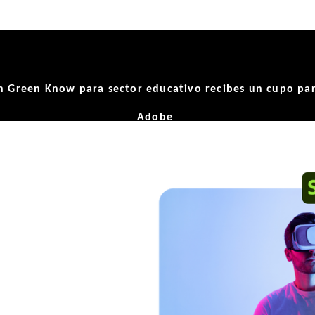
n Green Know para sector educativo recibes un cupo para
Adobe
sidades
s de Educación de
mente gratis la
cimientos 3D y RA.