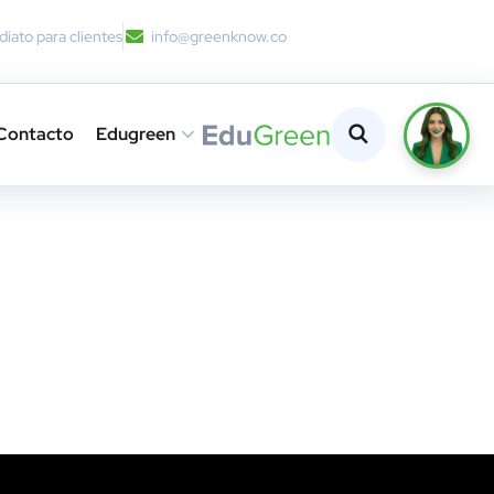
iato para clientes
info@greenknow.co
Contacto
Edugreen