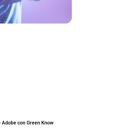
ara Sector Educativo son
l uso de enseñanza y aprendizaje...
sequibles en comparación de liencias
 Comercial y Gobierno.
re Adobe con Green Know