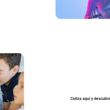
Las licencias Adobe p
más económicas porque su fin es e
Por lo cual sus precios son más a
Adobe para el Sector
Cotiza aquí y descub