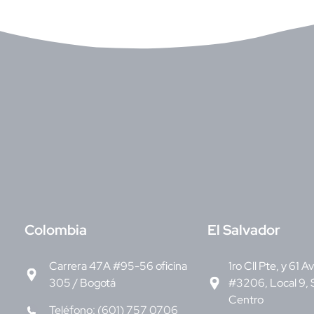
C
olombia
E
l Salvador
Carrera 47A #95-56 oficina
1ro Cll Pte, y 61 A
305 / Bogotá
#3206, Local 9, 
Centro
Teléfono: (601) 757 0706