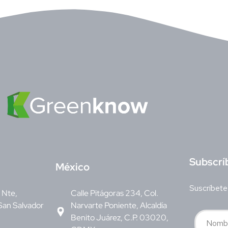
S
ubscrí
M
éxico
Suscríbete
v Nte,
Calle Pitágoras 234, Col.
San Salvador
Narvarte Poniente, Alcaldía
Benito Juárez, C.P. 03020,