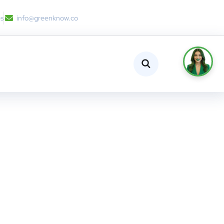
es
info@greenknow.co