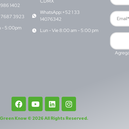
CDMX
6986 1402
WhatsApp:+52 1 33
 7687 3923
14076342
m - 5:00pm
Lun - Vie 8:00 am - 5:00 pm
Agrega
Green Know © 2026
All Rights Reserved
.