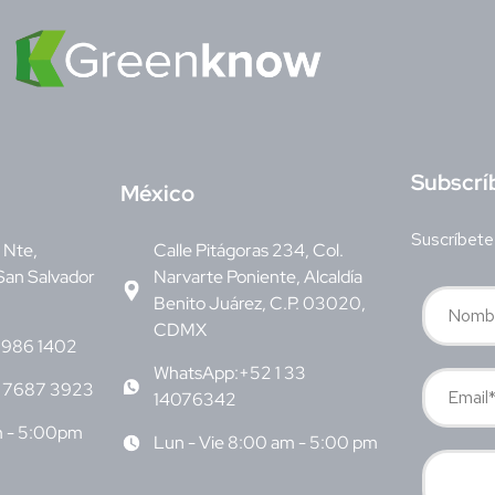
S
ubscrí
M
éxico
Suscríbete
v Nte,
Calle Pitágoras 234, Col.
San Salvador
Narvarte Poniente, Alcaldía
Benito Juárez, C.P. 03020,
CDMX
6986 1402
WhatsApp:+52 1 33
 7687 3923
14076342
m - 5:00pm
Lun - Vie 8:00 am - 5:00 pm