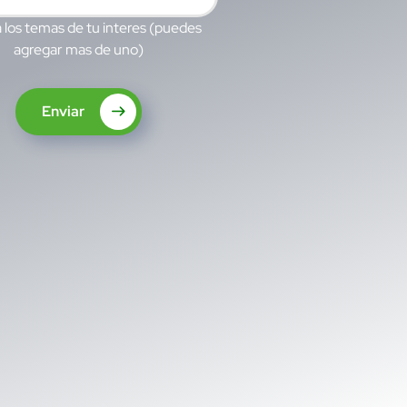
 los temas de tu interes (puedes
agregar mas de uno)
Enviar