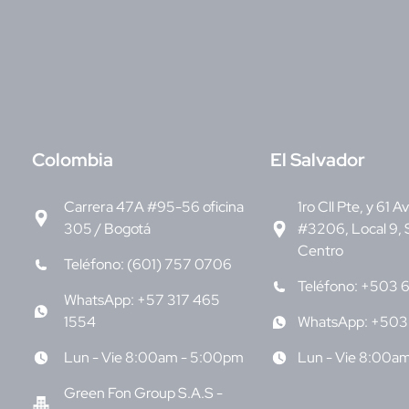
C
olombia
E
l Salvador
Carrera 47A #95-56 oficina
1ro Cll Pte, y 61 A
305 / Bogotá
#3206, Local 9, 
Centro
Teléfono: (601) 757 0706
Teléfono: +503 
WhatsApp: +57 317 465
1554
WhatsApp: +503
Lun - Vie 8:00am - 5:00pm
Lun - Vie 8:00a
Green Fon Group S.A.S -