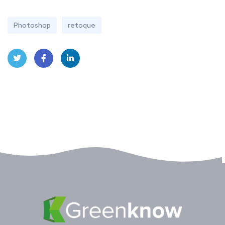
Photoshop
retoque
Twitt
Face
Linke
er
book
dIn