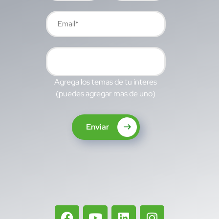
Agrega los temas de tu interes
(puedes agregar mas de uno)
Enviar