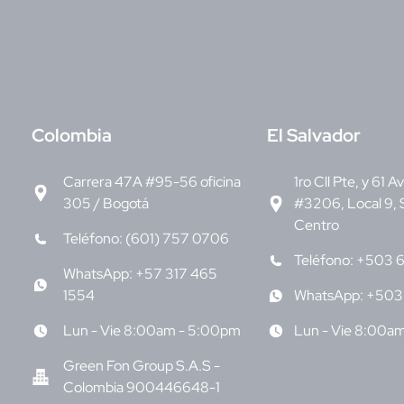
C
olombia
E
l Salvador
Carrera 47A #95-56 oficina
1ro Cll Pte, y 61 A
305 / Bogotá
#3206, Local 9, 
Centro
Teléfono: (601) 757 0706
Teléfono: +503 
WhatsApp: +57 317 465
1554
WhatsApp: +503
Lun - Vie 8:00am - 5:00pm
Lun - Vie 8:00a
Green Fon Group S.A.S -
Colombia 900446648-1