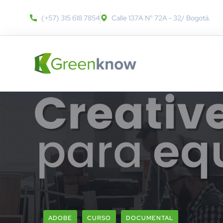
(+57) 315 618 7854
Calle 137A N° 72A - 32​/ Bogotá.
ADOBE
CURSO
DOCUMENTAL