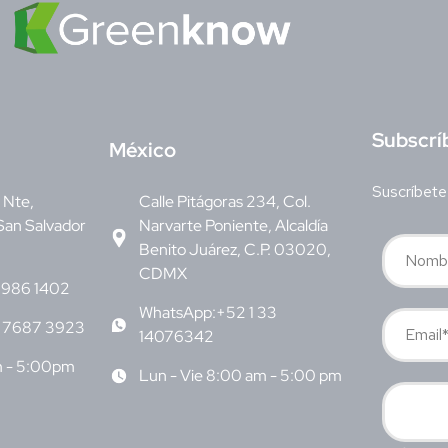
S
ubscrí
M
éxico
Suscríbete
v Nte,
Calle Pitágoras 234, Col.
San Salvador
Narvarte Poniente, Alcaldía
Benito Juárez, C.P. 03020,
CDMX
6986 1402
WhatsApp:+52 1 33
 7687 3923
14076342
m - 5:00pm
Lun - Vie 8:00 am - 5:00 pm