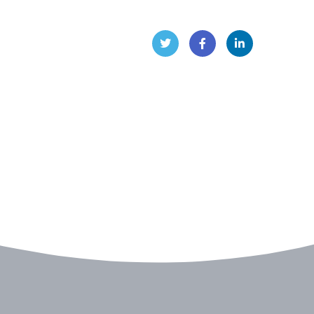
Twitt
Face
Linke
er
book
dIn