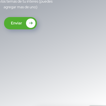
 los temas de tu interes (puedes
agregar mas de uno)
Enviar