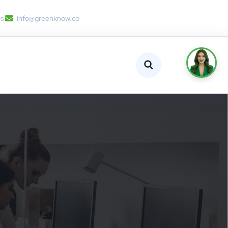
es
info@greenknow.co