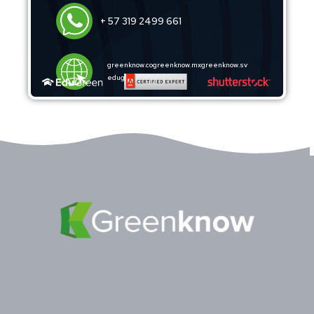
+ 57 319 2499 661
greenknow.co
greenknow.mx
greenknow.sv
edugreentraining.com