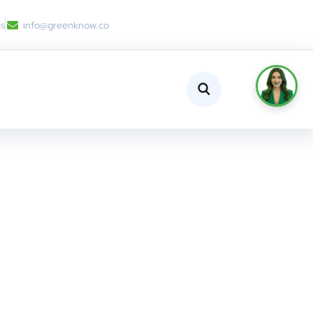
es
info@greenknow.co