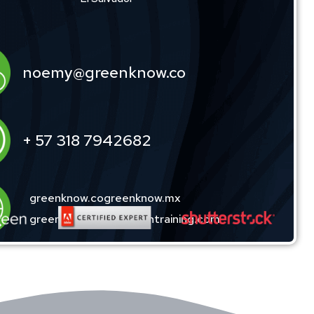
noemy@greenknow.co
+ 57 318 7942682
greenknow.co
greenknow.mx
greenknow.sv
edugreentraining.com