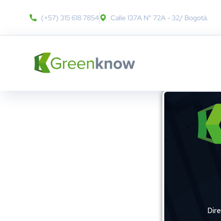
(+57) 315 618 7854
Calle 137A N° 72A - 32​/ Bogotá.
Dir