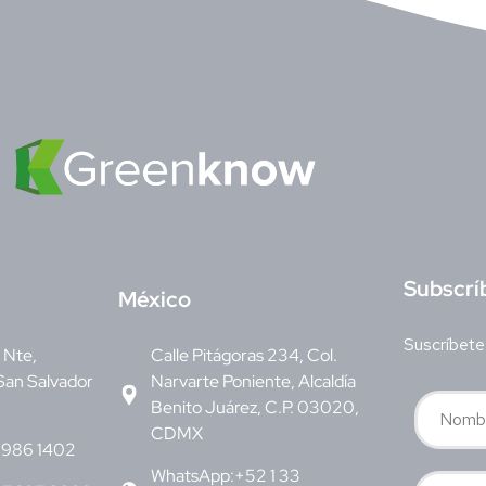
S
ubscrí
M
éxico
Suscríbete
v Nte,
Calle Pitágoras 234, Col.
San Salvador
Narvarte Poniente, Alcaldía
Benito Juárez, C.P. 03020,
CDMX
6986 1402
WhatsApp:+52 1 33