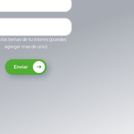
 los temas de tu interes (puedes
agregar mas de uno)
Enviar