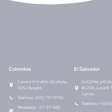
C
olombia
E
l Salvador
Carrera 47A #95-56 oficina
1ro Cll Pte, y 61 A
305 / Bogotá
#3206, Local 9, 
Centro
Teléfono: (601) 757 0706
Teléfono: +503 
WhatsApp: +57 317 465