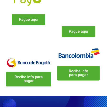
Pague aquí
Pague aquí
Recibe info
para pagar
Recibe info para
pagar