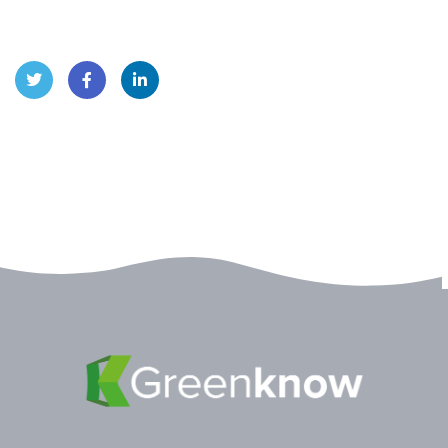
Twitt
Face
Linke
er
book
dIn