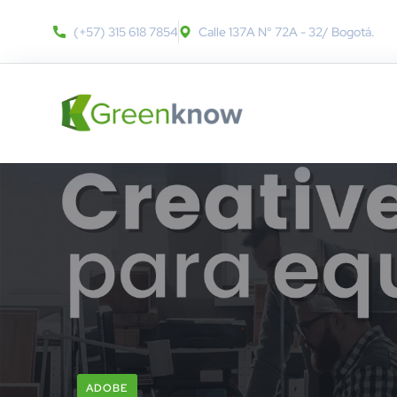
(+57) 315 618 7854
Calle 137A N° 72A - 32​/ Bogotá.
ADOBE