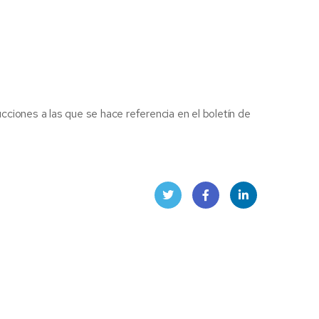
ucciones a las que se hace referencia en el boletín de
Twitt
Face
Linke
er
book
dIn