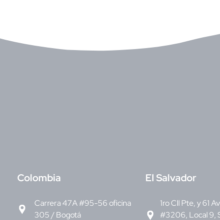
C
olombia
E
l Salvador
Carrera 47A #95-56 oficina
1ro Cll Pte, y 61 A
305 / Bogotá
#3206, Local 9, 