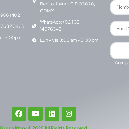
Benito Juárez, C.P. 03020,
CDMX
6986 1402
WhatsApp:+52 1 33
 7687 3923
14076342
m - 5:00pm
Lun - Vie 8:00 am - 5:00 pm
Agrega
Green Know © 2026
All Rights Reserved
.