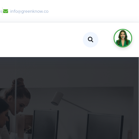
es
info@greenknow.co