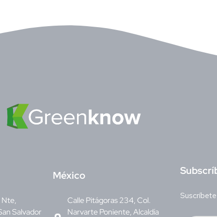
S
ubscrí
M
éxico
Suscríbete
v Nte,
Calle Pitágoras 234, Col.
San Salvador
Narvarte Poniente, Alcaldía