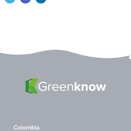
Twitt
Face
Linke
er
book
dIn
C
olombia