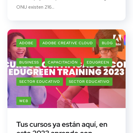
ONU existen 216...
ADOBE
ADOBE CREATIVE CLOUD
BLOG
BUSINESS
CAPACITACIÓN
EDUGREEN
SECTOR EDUCATIVO
SECTOR EDUCATIVO
WEB
Tus cursos ya están aquí, en