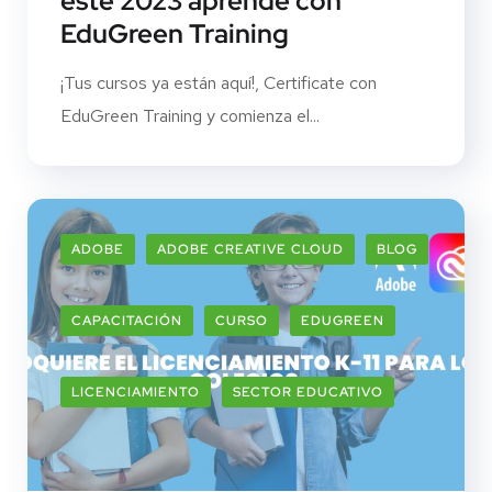
este 2023 aprende con
EduGreen Training
¡Tus cursos ya están aquí!, Certificate con
EduGreen Training y comienza el...
ADOBE
ADOBE CREATIVE CLOUD
BLOG
CAPACITACIÓN
CURSO
EDUGREEN
LICENCIAMIENTO
SECTOR EDUCATIVO