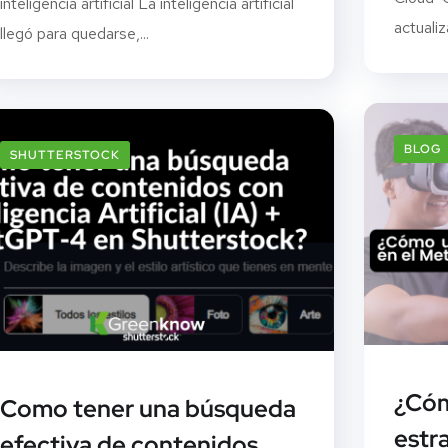
inteligencia artificial La inteligencia artificial
actualiza
llegó para quedarse,...
BLOG
SHUTTERSTOCK
¿Cóm
Como tener una búsqueda
estr
efectiva de contenidos