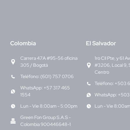
C
olombia
E
l Salvador
Carrera 47A #95-56 oficina
1ro Cll Pte, y 61 A
305 / Bogotá
#3206, Local 9, 
Centro
Teléfono: (601) 757 0706
Teléfono: +503 
WhatsApp: +57 317 465
1554
WhatsApp: +503
Lun - Vie 8:00am - 5:00pm
Lun - Vie 8:00a
Green Fon Group S.A.S -
Colombia 900446648-1