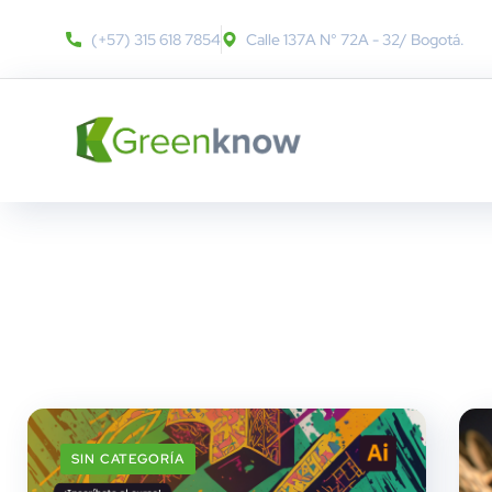
(+57) 315 618 7854
Calle 137A N° 72A - 32​/ Bogotá.
SIN CATEGORÍA