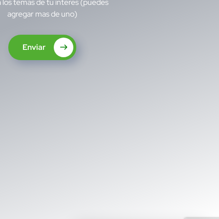
 los temas de tu interes (puedes
agregar mas de uno)
Enviar