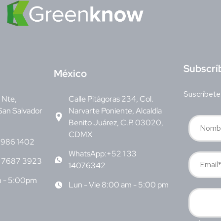
S
ubscrí
M
éxico
Suscríbete
v Nte,
Calle Pitágoras 234, Col.
San Salvador
Narvarte Poniente, Alcaldía
Benito Juárez, C.P. 03020,
CDMX
6986 1402
WhatsApp:+52 1 33
 7687 3923
14076342
m - 5:00pm
Lun - Vie 8:00 am - 5:00 pm