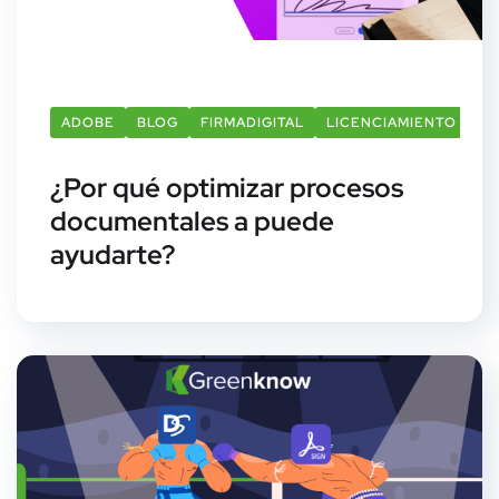
ADOBE
BLOG
FIRMADIGITAL
LICENCIAMIENTO
SI
¿Por qué optimizar procesos
documentales a puede
ayudarte?