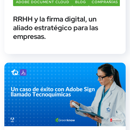
ADOBE DOCUMENT CLOUD
BLOG
COMPRAÑÍAS
FI
RRHH y la firma digital, un
aliado estratégico para las
empresas.